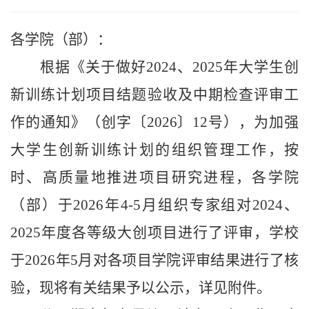
各学院（部）：
根据《关于做好
2024
、
2025
年大学生创
新训练计划项目结题验收及中期检查评审工
作的通知》（
创
字〔
2026
〕
12
号），为加强
大学生创新训练计划的组织管理工作，按
时、高质量地
推进
项目研究
进程
，各学院
（部）于
202
6
年
4-5
月组织专家组对
2024
、
2025
年度各等级大创项目进行了
评审
，学校
于
202
6
年
5
月对
各
项目
学院评审结果
进行了
核
验
，现将有关结果予以公示，详见附件。