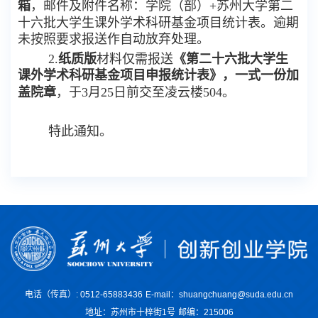
箱
，邮件及附件名称：学院（部）
+苏州大学第二
十六批大学生课外学术科研基金项目统计表
。
逾期
未按照要求报送
作自动放弃处理
。
2.
纸质版
材料仅需报送
《
第二十
六
批大学生
课外学术科研基金项目申报统计表
》
，
一式一份加
盖院章
，于
3
月
25
日前交至凌云楼
504
。
特此通知。
电话（传真）: 0512-65883436
E-mail：shuangchuang@suda.edu.cn
地址：苏州市十梓街1号
邮编：215006