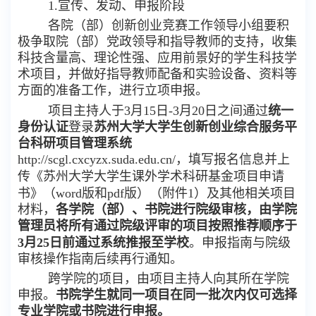
1.宣传、发动、申报阶段
各院（部）
创新创业竞赛工作领导小组
要积
极争取院（部）党政领导和指导
教
师的支持，收集
科技含量高、理论性强、应用前景好的学生科技学
术项目，并做好指导
教
师配备和实验设备、资料等
方面的准备工作，进行立项申报
。
项目主持人于
3月15日-3月20日之间通过
统一
身份认证
登录
苏州大学大学生创新创业综合服务平
台科研项目管理系统
http://scgl.cxcyzx.suda.edu.cn/，填写报名信息并
上
传
《苏州大学大学生课外学术科研基金项目申请
书》（
word版和pdf版）（附件1）
及其他相关项目
材料，
各学院（部）、书院进行院级审核
，由学院
管理员将所有通过院级评审的项目按照推荐顺序于
3
月
25日前通过系统推报至学校
。
申报指南与院级
审核操作指南后续再行通知。
跨学院的项目，由项目
主持人
向其所在学院
申报。
书院学生就同一项目在同一批次内仅可选择
专业学院或书院进行申报。