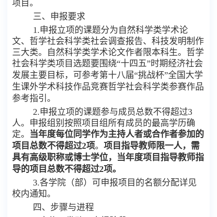
项目。
三、申报要求
1.申报立项的课题分为自然科学类学术论
文、哲学社会科学类社会调查报告、科技发明制作
三大类。自然科学类学术论文作者限本科生。哲学
社会科学类项目选题要围绕“十四五”时期经济社会
发展主要目标，可参考第十
八
届
“挑战杯”全国大学
生课外学术科技作品竞赛哲学社会科学类参赛作品
参考
指引
。
2.申报立项的课题
参与
成员总数不得超过
3
人。
申报组别按照项目组所有成员的最高学历确
定
。
当年度每位同学作为
主持人
者或合作者参加的
项目总数不得超过
2
项
。
项目指导教师限一人，需
具有高级职称或博士学位，当年度项目指导教师指
导的项目总数不得超过
2项。
3
.各学院（部）可申报项目的名额分配详见
校内通知
。
四、步骤与进程