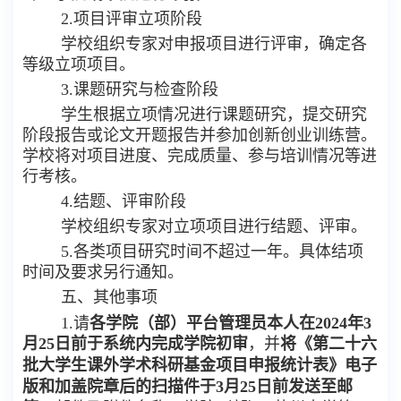
2.项目评审立项阶段
学校
组织专家对申报项目进行评审，确定
各
等级
立项项目。
3.课题研究与检查阶段
学生根据立项情况进行课题研究，提交研究
阶段报告或论文开题报告并参加
创新创业训练营
。
学校
将对项目进度、完成质量、参与培训情况等进
行考核。
4.结题、评审阶段
学校
组织专家对立项项目进行结题、评审。
5.各类项目研究时间不超过一年。具体结项
时间及要求另行通知。
五、其他事项
1.
请
各学院（部）
平台管理员
本人在
202
4
年
3
月
25
日前
于系统内完成学院初审
，
并
将
《第二十
六
批大学生课外学术科研基金项目申报统计表》
电子
版和加盖院章后的扫描件于
3月25日前发送至邮